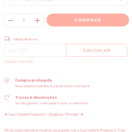
ALTERAR CEP
Entregas para o CEP:
Meios de envio
CALCULAR
Não sei meu CEP
Compra protegida
Seus dados cuidados durante toda a compra.
Trocas e devoluções
Se não gostar, você pode trocar ou devolver.
🎀 Laço Gabriela Pompom G – Elegância e Diversão! 🎀
Dê um toque especial ao visual da sua pequena com o Laço Gabriela Pompom G! Com