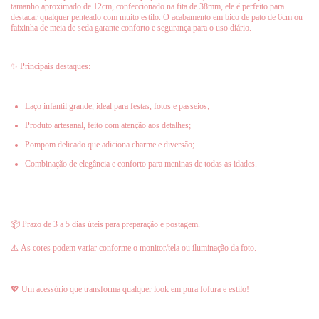
tamanho aproximado de 12cm, confeccionado na fita de 38mm, ele é perfeito para
destacar qualquer penteado com muito estilo. O acabamento em bico de pato de 6cm ou
faixinha de meia de seda garante conforto e segurança para o uso diário.
✨ Principais destaques:
Laço infantil grande, ideal para festas, fotos e passeios;
Produto artesanal, feito com atenção aos detalhes;
Pompom delicado que adiciona charme e diversão;
Combinação de elegância e conforto para meninas de todas as idades.
📦 Prazo de 3 a 5 dias úteis para preparação e postagem.
⚠️ As cores podem variar conforme o monitor/tela ou iluminação da foto.
💖 Um acessório que transforma qualquer look em pura fofura e estilo!