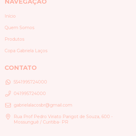
NAVEGAÇÃO
Início
Quem Somos
Produtos
Copa Gabriela Laços
CONTATO
5541995724000
041995724000
gabrielalacosbr@gmail.com
Rua Prof Pedro Viriato Parigot de Souza, 600 -
Mossunguê / Curitiba- PR