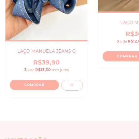
LAÇO M
R$3
3
x de
R$12,
LAÇO MANUELA JEANS G
COMPRAR
R$39,90
3
x de
R$13,30
sem juros
COMPRAR