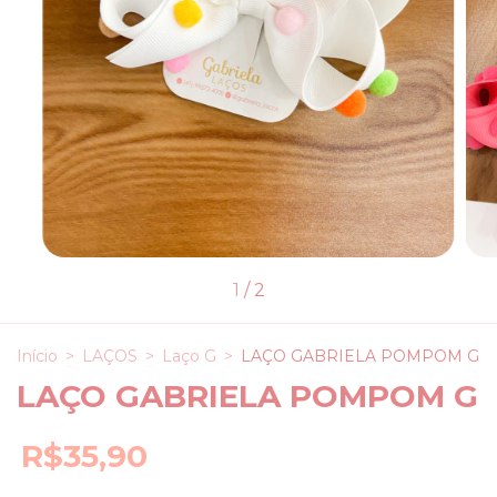
1
/
2
Início
>
LAÇOS
>
Laço G
>
LAÇO GABRIELA POMPOM G
LAÇO GABRIELA POMPOM G
R$35,90