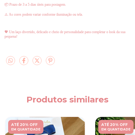
📦 Prazo de 3 a 5 dias úteis para postagem.
⚠️ As cores podem variar conforme iluminação ou tela.
💖 Um laço divertido, delicado e cheio de personalidade para completar o look da sua
pequena!
Produtos similares
ATÉ 20% OFF
ATÉ 20% OFF
EM QUANTIDADE
EM QUANTIDADE