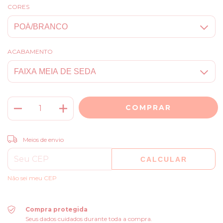
CORES
ACABAMENTO
ALTERAR CEP
Entregas para o CEP:
Meios de envio
CALCULAR
Não sei meu CEP
Compra protegida
Seus dados cuidados durante toda a compra.