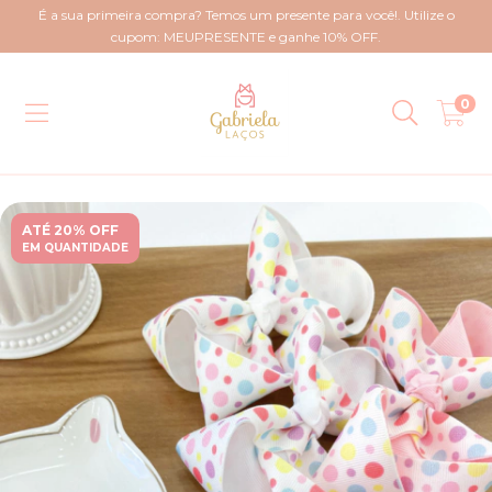
É a sua primeira compra? Temos um presente para você!. Utilize o
cupom: MEUPRESENTE e ganhe 10% OFF.
0
ATÉ 20% OFF
EM QUANTIDADE