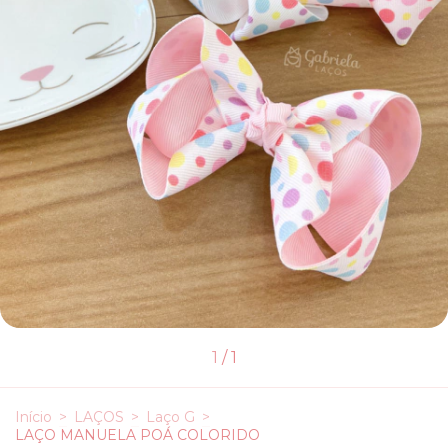
1
/
1
Início
>
LAÇOS
>
Laço G
>
LAÇO MANUELA POÁ COLORIDO