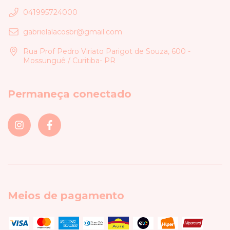
041995724000
gabrielalacosbr@gmail.com
Rua Prof Pedro Viriato Parigot de Souza, 600 -
Mossunguê / Curitiba- PR
Permaneça conectado
Meios de pagamento