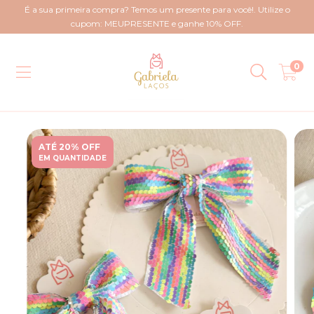
É a sua primeira compra? Temos um presente para você!. Utilize o
cupom: MEUPRESENTE e ganhe 10% OFF.
0
ATÉ 20% OFF
EM QUANTIDADE