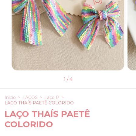
1
/
4
Início
>
LAÇOS
>
Laço P
>
LAÇO THAÍS PAETÊ COLORIDO
LAÇO THAÍS PAETÊ
COLORIDO