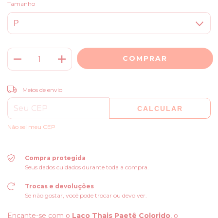
Tamanho
ALTERAR CEP
Entregas para o CEP:
Meios de envio
CALCULAR
Não sei meu CEP
Compra protegida
Seus dados cuidados durante toda a compra.
Trocas e devoluções
Se não gostar, você pode trocar ou devolver.
Encante-se com o
Laço Thais Paetê Colorido
, o