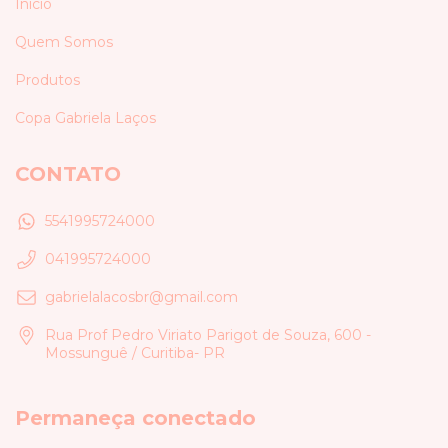
Início
Quem Somos
Produtos
Copa Gabriela Laços
CONTATO
5541995724000
041995724000
gabrielalacosbr@gmail.com
Rua Prof Pedro Viriato Parigot de Souza, 600 -
Mossunguê / Curitiba- PR
Permaneça conectado