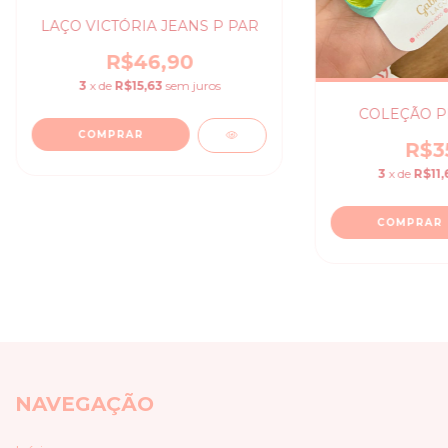
LAÇO VICTÓRIA JEANS P PAR
R$46,90
3
x de
R$15,63
sem juros
COLEÇÃO P
COMPRAR
R$3
3
x de
R$11,
COMPRAR
NAVEGAÇÃO