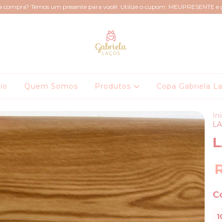
ra compra? Temos um presente para você!. Utilize o cupom: MEUPRESENTE e
cio
Quem Somos
Produtos
Copa Gabriela L
Iní
LA
L
C
1