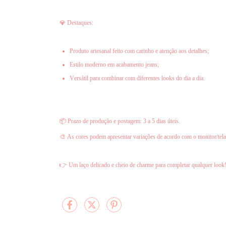
💎 Destaques:
Produto artesanal feito com carinho e atenção aos detalhes;
Estilo moderno em acabamento jeans;
Versátil para combinar com diferentes looks do dia a dia.
📦 Prazo de produção e postagem: 3 a 5 dias úteis.
🎨 As cores podem apresentar variações de acordo com o monitor/tela
👉 Um laço delicado e cheio de charme para completar qualquer look