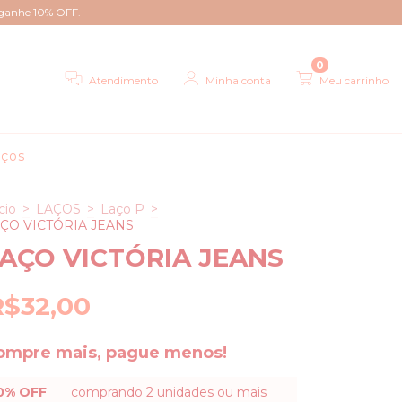
 ganhe 10% OFF.
0
Atendimento
Minha conta
Meu carrinho
aços
cio
>
LAÇOS
>
Laço P
>
ÇO VICTÓRIA JEANS
AÇO VICTÓRIA JEANS
R$32,00
ompre mais, pague menos!
0% OFF
comprando 2 unidades ou mais