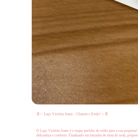
👖✨ Laço Victória Jeans – Charme e Estilo! ✨👖
O Laço Victória Jeans é o toque perfeito de estilo para a sua peque
delicadeza e conforto. Finalizado em faixinha de meia de seda, proporc