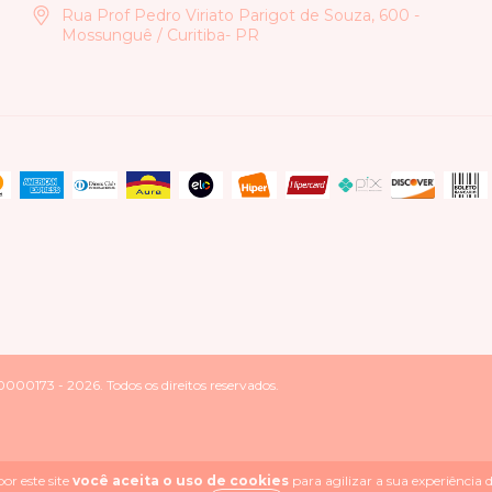
Rua Prof Pedro Viriato Parigot de Souza, 600 -
Mossunguê / Curitiba- PR
0173 - 2026. Todos os direitos reservados.
or este site
você aceita o uso de cookies
para agilizar a sua experiência