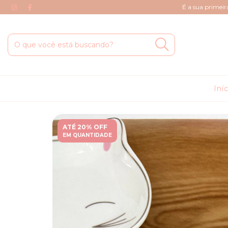
É a sua primei
Iní
ATÉ 20% OFF
EM QUANTIDADE