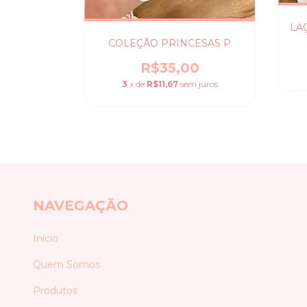
0
LA
 juros
COLEÇÃO PRINCESAS P
R$35,00
3
x de
R$11,67
sem juros
NAVEGAÇÃO
Início
Quem Somos
Produtos