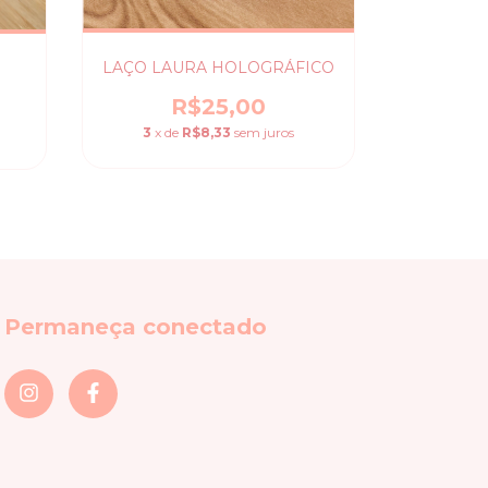
LAÇO LAURA HOLOGRÁFICO
LAÇO 
R$25,00
3
x de
R$8,33
sem juros
3
x de
Permaneça conectado