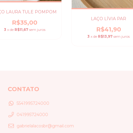
ÇO LAURA TULE POMPOM
LAÇO LÍVIA PAR
R$35,00
R$41,90
3
x de
R$11,67
sem juros
3
x de
R$13,97
sem juros
CONTATO
5541995724000
041995724000
gabrielalacosbr@gmail.com