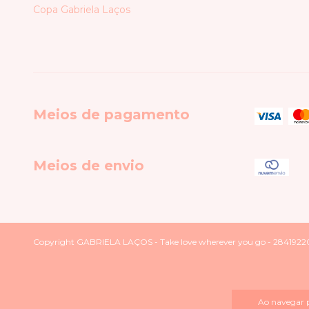
Copa Gabriela Laços
Meios de pagamento
Meios de envio
Copyright GABRIELA LAÇOS - Take love wherever you go - 2841922000
Ao navegar p