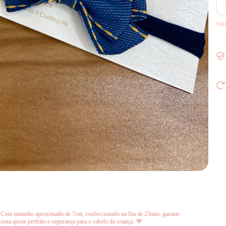
Nã
na! Com tamanho aproximado de 7cm, confeccionado na fita de 25mm, garante
iona ajuste perfeito e segurança para o cabelo da criança. 💙