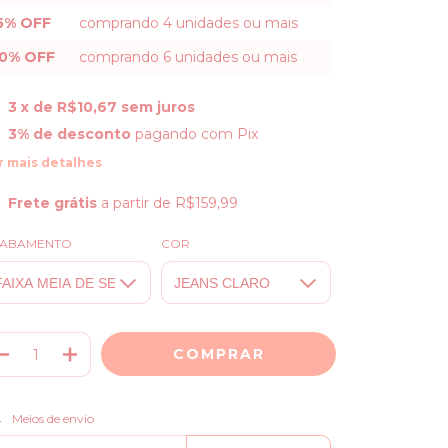
5% OFF
comprando 4 unidades ou mais
0% OFF
comprando 6 unidades ou mais
3
x de
R$10,67
sem juros
3% de desconto
pagando com Pix
r mais detalhes
Frete grátis
a partir de
R$159,99
ABAMENTO
COR
ALTERAR CEP
regas para o CEP:
Meios de envio