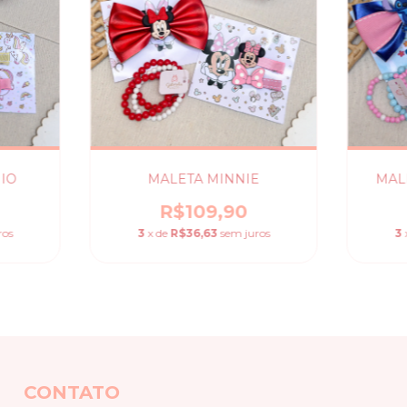
IO
MALETA MINNIE
MAL
R$109,90
ros
3
x de
R$36,63
sem juros
3
CONTATO