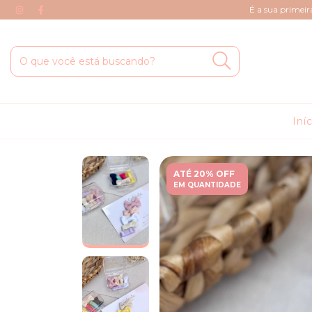
É a sua primei
Iní
ATÉ 20% OFF
EM QUANTIDADE