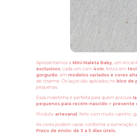
Apresentamos a
Mini Maleta Baby
, um encan
exclusivos
, cada um com
4cm
, feitos em
teci
gorgurão
, em
modelos variados e cores alt
de charme. Os laços são aplicados no
bico de 
pequenas.
Essa maletinha é perfeita para quem procura
l
pequenos para recém-nascido
e
presente 
Produto
artesanal
, feito com muito carinho, 
As cores podem variar conforme a iluminação ou
Prazo de envio: de 3 a 5 dias úteis.