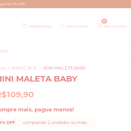
 ganhe 10% OFF.
0
Atendimento
Minha conta
Meu carrinho
aços
cio
>
MAGIC BOX
>
MINI MALETA BABY
INI MALETA BABY
R$109,90
ompre mais, pague menos!
0% OFF
comprando 2 unidades ou mais