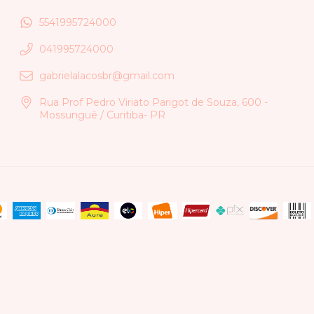
5541995724000
041995724000
gabrielalacosbr@gmail.com
Rua Prof Pedro Viriato Parigot de Souza, 600 -
Mossunguê / Curitiba- PR