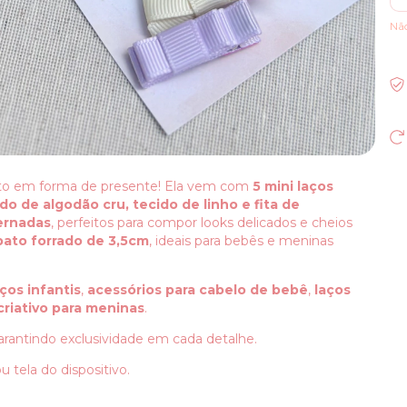
Nã
to em forma de presente! Ela vem com
5 mini laços
do de algodão cru, tecido de linho e fita de
ernadas
, perfeitos para compor looks delicados e cheios
pato forrado de 3,5cm
, ideais para bebês e meninas
aços infantis
,
acessórios para cabelo de bebê
,
laços
criativo para meninas
.
garantindo exclusividade em cada detalhe.
 tela do dispositivo.