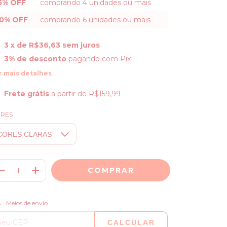
5% OFF
comprando 4 unidades ou mais
0% OFF
comprando 6 unidades ou mais
3
x de
R$36,63
sem juros
3% de desconto
pagando com Pix
r mais detalhes
Frete grátis
a partir de
R$159,99
RES
ALTERAR CEP
regas para o CEP:
Meios de envio
CALCULAR