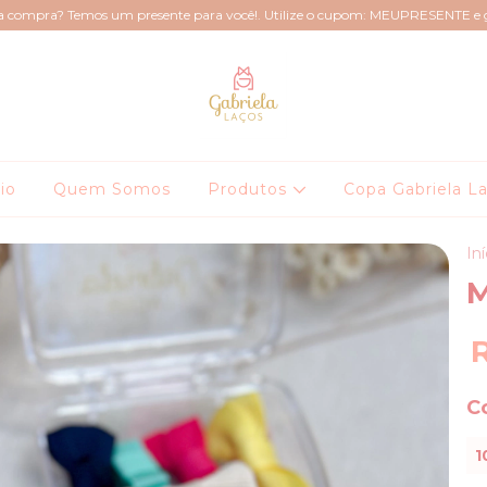
ra compra? Temos um presente para você!. Utilize o cupom: MEUPRESENTE e
cio
Quem Somos
Produtos
Copa Gabriela L
Iní
M
C
1