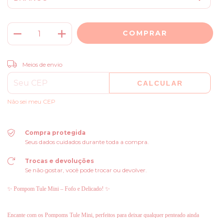
ALTERAR CEP
Entregas para o CEP:
Meios de envio
CALCULAR
Não sei meu CEP
Compra protegida
Seus dados cuidados durante toda a compra.
Trocas e devoluções
Se não gostar, você pode trocar ou devolver.
✨ Pompom Tule Mini – Fofo e Delicado! ✨
Encante com os Pompoms Tule Mini, perfeitos para deixar qualquer penteado ainda