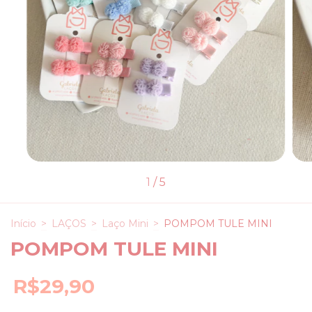
1
/
5
Início
>
LAÇOS
>
Laço Mini
>
POMPOM TULE MINI
POMPOM TULE MINI
R$29,90