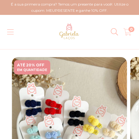
É a sua primeira compra? Temos um presente para você!. Utilize o
cupom: MEUPRESENTE e ganhe 10% OFF.
0
ATÉ 20% OFF
EM QUANTIDADE