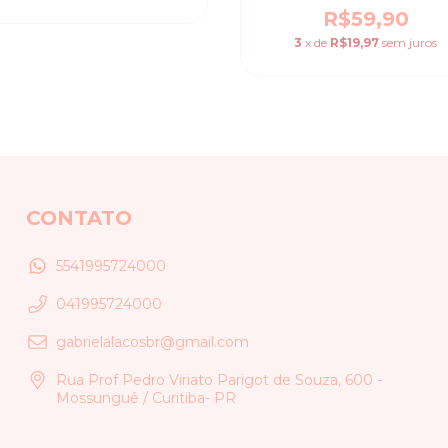
R$59,90
3
x de
R$19,97
sem juros
CONTATO
5541995724000
041995724000
gabrielalacosbr@gmail.com
Rua Prof Pedro Viriato Parigot de Souza, 600 -
Mossunguê / Curitiba- PR