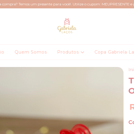
ra compra? Temos um presente para você!. Utilize o cupom: MEUPRESENTE e
cio
Quem Somos
Produtos
Copa Gabriela L
Iní
T
C