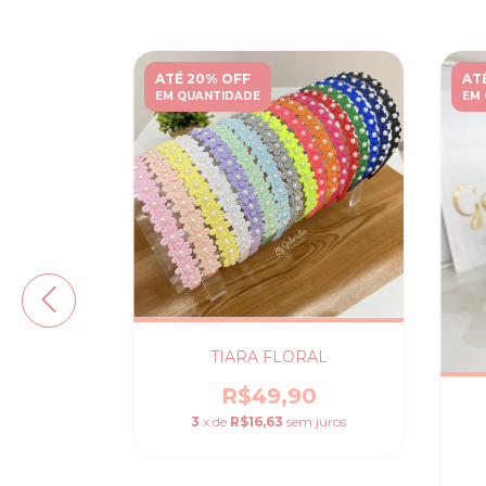
ATÉ 20% OFF
AT
EM QUANTIDADE
EM
ESAS
TIARA FLORAL
0
R$49,90
 juros
3
x de
R$16,63
sem juros