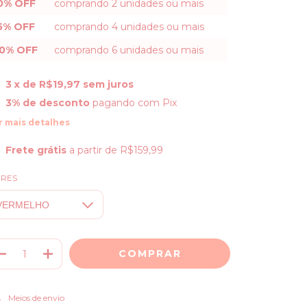
0% OFF
comprando 2 unidades ou mais
5% OFF
comprando 4 unidades ou mais
0% OFF
comprando 6 unidades ou mais
3
x de
R$19,97
sem juros
3% de desconto
pagando com Pix
r mais detalhes
Frete grátis
a partir de
R$159,99
RES
ALTERAR CEP
regas para o CEP:
Meios de envio