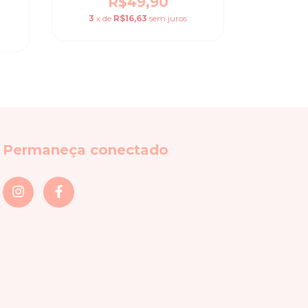
R$49,90
3
x de
3
x de
R$16,63
sem juros
Permaneça conectado