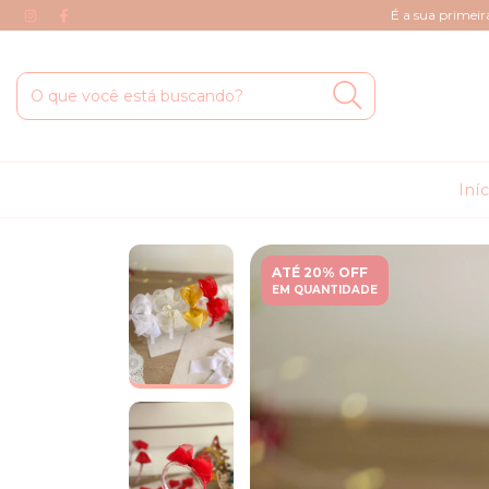
É a sua primei
Iní
ATÉ 20% OFF
EM QUANTIDADE